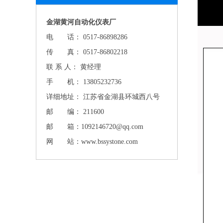
金湖黄河自动化仪表厂
电 话： 0517-86898286
传 真： 0517-86802218
联 系 人： 黄经理
手 机： 13805232736
详细地址： 江苏省金湖县环城西八号
邮 编： 211600
邮 箱：1092146720@qq.com
网 站：www.bssystone.com